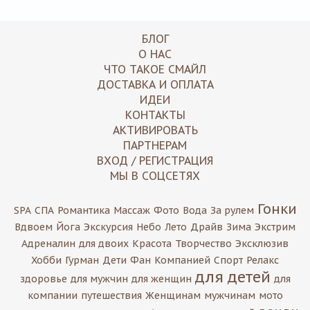
БЛОГ
О НАС
ЧТО ТАКОЕ СМАЙЛ
ДОСТАВКА И ОПЛАТА
ИДЕИ
КОНТАКТЫ
АКТИВИРОВАТЬ
ПАРТНЕРАМ
ВХОД / РЕГИСТРАЦИЯ
МЫ В СОЦСЕТЯХ
Гонки
SPA
СПА
Романтика
Массаж
Фото
Вода
За рулем
Вдвоем
Йога
Экскурсия
Небо
Лето
Драйв
Зима
Экстрим
Адреналин
для двоих
Красота
Творчество
Эксклюзив
Хобби
Гурман
Дети
Фан
Компанией
Спорт
Релакс
для детей
здоровье
для мужчин
для женщин
для
компании
путешествия
Женщинам
мужчинам
мото