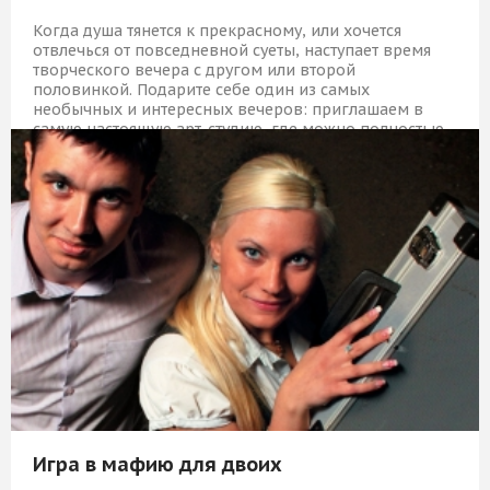
Когда душа тянется к прекрасному, или хочется
отвлечься от повседневной суеты, наступает время
творческого вечера с другом или второй
половинкой. Подарите себе один из самых
необычных и интересных вечеров: приглашаем в
самую настоящую арт-студию, где можно полностью
раскрыть свой творческий потенциал и отлично
провести вечер в компании с близким человеком,
мольбертом, кистями, красками и бокалом вина.
5 409 Р
КУПИТЬ
Игра в мафию для двоих