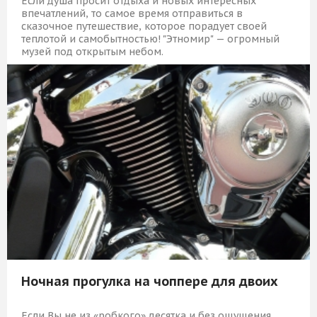
Если душа просит отдыха и новых интересных
впечатлений, то самое время отправиться в
сказочное путешествие, которое порадует своей
теплотой и самобытностью! "Этномир" — огромный
музей под открытым небом.
7 349 Р
КУПИТЬ
Ночная прогулка на чоппере для двоих
Если Вы не из «робкого» десятка и без ощущения