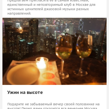
Предлагаем пригласить ее в самый известный,
единственный и неповторимый клуб в Москве для
истинных ценителей джазовой музыки разных
направлений.
17 109 Р
КУПИТЬ
Ужин на высоте
Подарите не забываемый вечер своей половинке на
высоте! Перед вами откроется вся вечерняя Москва.