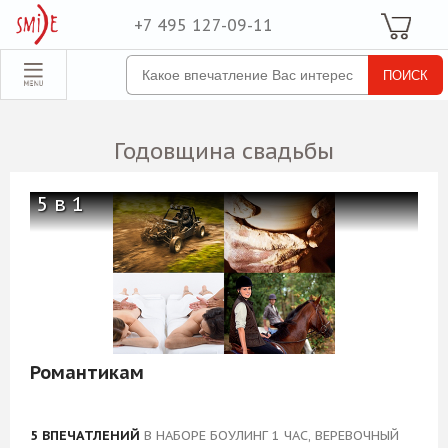
+7 495 127-09-11
Ваша Корзина
Для неё
обрать набор
Все наборы
Годовщина свадьбы
Для него
Для двоих
5 в 1
Экстрим
SPA
По поводу
ля компании
Романтикам
товые наборы
рпоративные
5 ВПЕЧАТЛЕНИЙ
В НАБОРЕ БОУЛИНГ 1 ЧАС, ВЕРЕВОЧНЫЙ