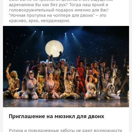
адреналина Вы как без рук? Тогда наш яркий и
головокружительный подарок именно для Вас!
"Ночная прогулка на чоппере для двоих" – это
красиво, ярко, неординарно.
9 309 Р
КУПИТЬ
Приглашение на мюзикл для двоих
Рутина и повседневные заботы не дают возможности