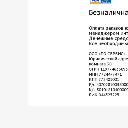
Безналична
Оплата заказов 
менеджером инте
Денежные средст
Все необходимые
ООО «ПО СЕРВИС»
Юридический адрес:
комната 3В
ОГРН 119774633893
ИНН 7724477471
КПП 772401001
Р/с 4070281003800
К/с 3010181040000
БИК 044525225