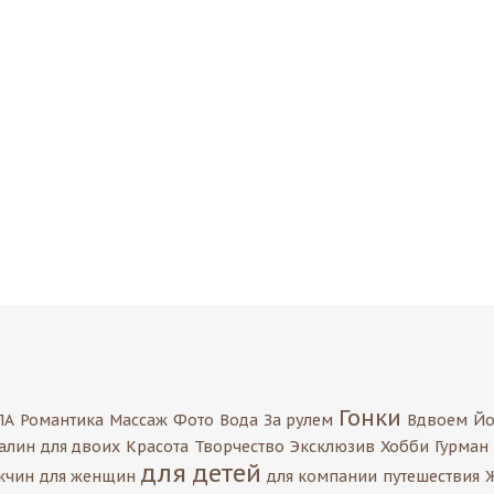
Гонки
ПА
Романтика
Массаж
Фото
Вода
За рулем
Вдвоем
Йо
алин
для двоих
Красота
Творчество
Эксклюзив
Хобби
Гурман
для детей
жчин
для женщин
для компании
путешествия