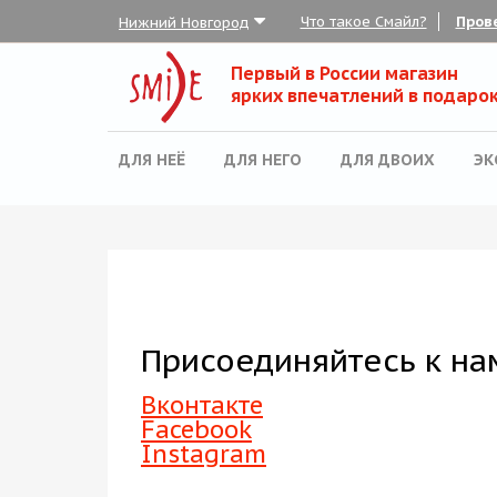
Что такое Смайл?
Пров
Нижний Новгород
Для неё
Первый в России магазин
обрать набор
ярких впечатлений в подарок
Все наборы
ДЛЯ НЕЁ
ДЛЯ НЕГО
ДЛЯ ДВОИХ
ЭК
Для него
Для двоих
Экстрим
SPA
По поводу
Присоединяйтесь к нам
ля компании
Вконтакте
товые наборы
Facebook
Instagram
рпоративные