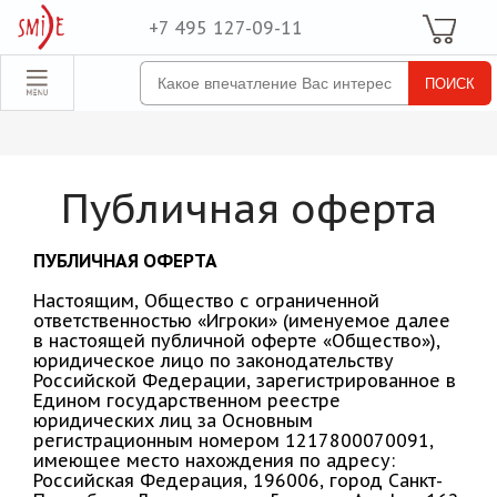
+7 495 127-09-11
Ваша Корзина
Для неё
обрать набор
Все наборы
Для него
Публичная оферта
Для двоих
Экстрим
ПУБЛИЧНАЯ ОФЕРТА
SPA
Настоящим, Общество с ограниченной
ответственностью «Игроки» (именуемое далее
в настоящей публичной оферте «Общество»),
По поводу
юридическое лицо по законодательству
Российской Федерации, зарегистрированное в
ля компании
Едином государственном реестре
юридических лиц за Основным
товые наборы
регистрационным номером 1217800070091,
имеющее место нахождения по адресу:
рпоративные
Российская Федерация, 196006, город Санкт-