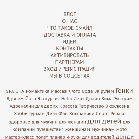
БЛОГ
О НАС
ЧТО ТАКОЕ СМАЙЛ
ДОСТАВКА И ОПЛАТА
ИДЕИ
КОНТАКТЫ
АКТИВИРОВАТЬ
ПАРТНЕРАМ
ВХОД / РЕГИСТРАЦИЯ
МЫ В СОЦСЕТЯХ
Гонки
SPA
СПА
Романтика
Массаж
Фото
Вода
За рулем
Вдвоем
Йога
Экскурсия
Небо
Лето
Драйв
Зима
Экстрим
Адреналин
для двоих
Красота
Творчество
Эксклюзив
Хобби
Гурман
Дети
Фан
Компанией
Спорт
Релакс
для детей
здоровье
для мужчин
для женщин
для
компании
путешествия
Женщинам
мужчинам
мото
денди
мастер-класс
полет
планер
4 руки
для водителей